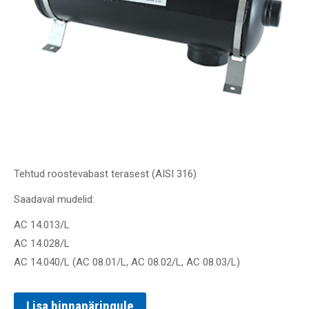
Tehtud roostevabast terasest (AISI 316)
Saadaval mudelid:
АС 14.013/L
AC 14.028/L
AC 14.040/L (АС 08.01/L, AC 08.02/L, AC 08.03/L)
Lisa hinnapäringule