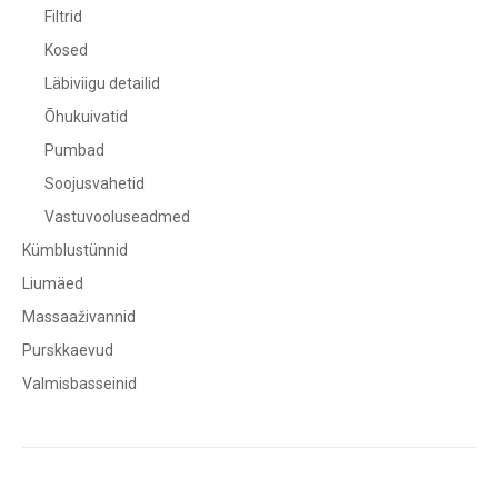
Filtrid
Kosed
Läbiviigu detailid
Õhukuivatid
Pumbad
Soojusvahetid
Vastuvooluseadmed
Kümblustünnid
Liumäed
Massaaživannid
Purskkaevud
Valmisbasseinid