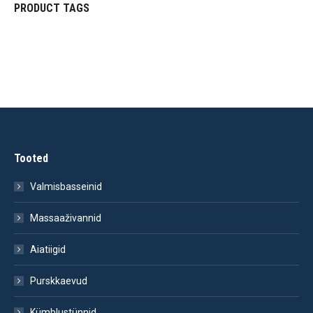
PRODUCT TAGS
Tooted
Valmisbasseinid
Massaaživannid
Aiatiigid
Purskkaevud
Kümblustünnid